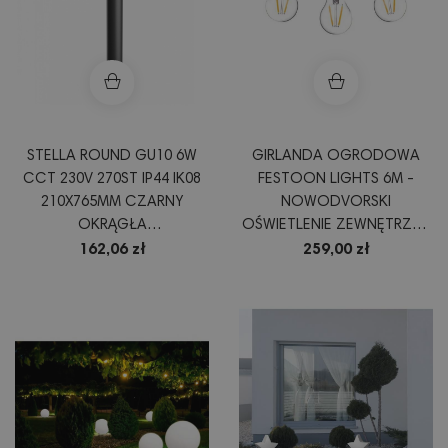
STELLA ROUND GU10 6W
GIRLANDA OGRODOWA
CCT 230V 270ST IP44 IK08
FESTOON LIGHTS 6M -
210X765MM CZARNY
NOWODVORSKI
OKRĄGŁA
OŚWIETLENIE ZEWNĘTRZNE
SLI003055CCT_PW
OPRAWA PRZENOŚNA
162,06 zł
259,00 zł
KOLOR CZARNY