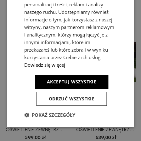
personalizacji treści, reklam i analizy
NOWODVORSKI
OŚWIETLENIE ZEWNĘTRZNE
naszego ruchu. Udostępniamy również
OŚWIETLENIE ZEWNĘTRZNE
OPRAWA STOJĄCA
589,00 zł
599,00 zł
informacje o tym, jak korzystasz z naszej
DEKORACYJNE
DEKORACJA TARASU
witryny, naszym partnerom reklamowym
PODŚWIETLENIE OGRODU I
BALKONU
i analitycznym, którzy mogą łączyć je z
TARASU
innymi informacjami, które im
przekazałeś lub które zebrali w wyniku
korzystania przez Ciebie z ich usług.
Dowiedz się więcej
AKCEPTUJ WSZYSTKIE
ODRZUĆ WSZYSTKIE
LAMPA PODŁOGOWA
ŚWIECĄCA DONICA
POKAŻ SZCZEGÓŁY
MAHE LED -
FLOWERPOT M -
NOWODVORSKI
NOWODVORSKI
OŚWIETLENIE ZEWNĘTRZNE
OŚWIETLENIE ZEWNĘTRZNE
OPRAWA STOJĄCA
OPRAWA PRZENOŚNA
599,00 zł
639,00 zł