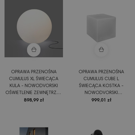
OPRAWA PRZENOŚNA
OPRAWA PRZENOŚNA
CUMULUS XL ŚWIECĄCA
CUMULUS CUBE L
KULA - NOWODVORSKI
ŚWIECĄCA KOSTKA -
OŚWIETLENIE ZEWNĘTRZNE
NOWODVORSKI
DEKORACJA OGRODU I
OŚWIETLENIE ZEWNĘTRZNE
898,99 zł
999,01 zł
TARASU
DEKORACYJNE
PODŚWIETLENIE OGRODU I
TARASU