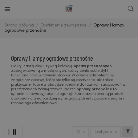
Strona główna
Oświetlenie zewnętrzne
Oprawy i lampy
ogrodowe przenośne
Oprawy i lampy ogrodowe przenośne
Odkryj naszą ekskluzywną kolekcję
opraw przenośnych
,
zaprojektowaną z myślą o tych, którzy cenią sobie styl i
funkcjonalność w równym stopniu. W ofercie edisonlighting
znajdziesz oprawy, które nie tylko są estetyczne, ale także
praktyczne i łatwe w obsłudze, idealne do różnych zastosowań w
przestrzeniach zewnętrznych. Nasze
oprawy przenośne
to
synonim innowacyjności i elegancji, które razem tworzą produkt
doskonały dla najbardziej wymagających entuzjastów designu i
technologii oświetleniowej.
24
Dostępne