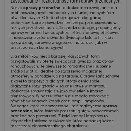
Zastosowanie i różnorodność form opraw przenośnych
Nasze
oprawy przenośne
to doskonałe rozwiązanie dla
osób poszukujących niebanalnych i funkcjonalnych form
oświetleniowych. Oferta obejmuje szeroką gamę
produktów, które z powodzeniem znajdą zastosowanie w
różnych przestrzeniach. Jeśli chodzi o design, proponujemy
oprawy w formie świecących kul, które stanowią efektowne
i nowoczesne źródło światła. Świecące kule to hit, który
sprawdzi się zarówno w ogrodzie, na tarasie, jak i w
przestrzeniach komercyjnych.
Dla miłośników nieco bardziej klasycznych form,
przygotowaliśmy ofertę świecących gwiazd oraz opraw
łańcuchowych. Te pierwsze to romantyczne i subtelne
źródło światła, idealne do stworzenia magicznej
atmosfery w ogrodzie lub na tarasie. Oprawy łańcuchowe
z kolei to propozycja dla tych, którzy cenią sobie
praktyczne rozwiązania – są one łatwe w montażu i
doskonale sprawdzają się jako oświetlenie imprez
plenerowych. W naszej ofercie nie mogło zabraknąć
również świecących kostek oraz lamp i lampionów.
Świecące kostki to nowoczesne i minimalistyczne
oprawy
przenośne
, które świetnie prezentują się w nowoczesnych
aranżacjach przestrzeni. Z kolei lampy i lampiony to
eleganckie i stylowe rozwiązania, które nadadzą każdej
przestrzeni niepowtarzalnego charakteru.