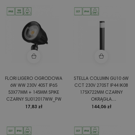
FLORI LIGERO OGRODOWA
STELLA COLUMN GU10 6W
6W WW 230V 40ST IP65
CCT 230V 270ST IP44 IK08
53X77MM + 145MM SPIKE
175X722MM CZARNY
CZARNY SLI012017WW_PW
OKRĄGŁA
SLI003053CCT_PW
17,83 zł
144,06 zł