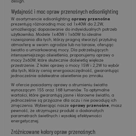
design.
Wydajność i moc opraw przenośnych edisonlighting
W asortymencie edisonlighting
oprawy przenośne
prezentują różnorodną moc od 1x40W do 2,2W,
umożliwiając dopasowanie do indywidualnych potrzeb
użytkownika. Modele 1x40W i 1x60W to idealne
rozwiązania dla tych, którzy pragną stworzyć przytulną
atmosferę w swoim ogrodzie lub na tarasie, oferując
światło o umiarkowanej mocy. Dla potrzebujących
intensywniejszego oświetlenia, proponujemy oprawy o
mocy 2x60W, które skutecznie doświetlą większe
przestrzenie. Z kolei oprawy o mocy 15W i 2,2W to wybór
dla tych, którzy cenią energooszczędność, gwarantując
jednocześnie adekwatne oświetlenie po zmroku.
W ofercie posiadamy oprawy o strumieniu światła
wynoszącym 155 oraz 168 lumenów. To optymalne
wartości, które gwarantują jasne i klarowne światło, a
jednocześnie są przyjazne dla oczu i nie powodują ich
zmęczenia. Wybierając nasze
oprawy przenośne
, masz
pewność, że otrzymujesz produkt o doskonałych
parametrach świetlnych i wysokiej efektywności
energetycznej.
Zróżnicowane kolory opraw przenośnych