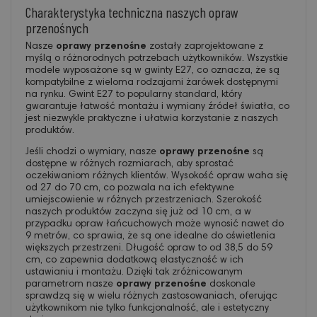
Charakterystyka techniczna naszych opraw
przenośnych
Nasze
oprawy przenośne
zostały zaprojektowane z
myślą o różnorodnych potrzebach użytkowników. Wszystkie
modele wyposażone są w gwinty E27, co oznacza, że są
kompatybilne z wieloma rodzajami żarówek dostępnymi
na rynku. Gwint E27 to popularny standard, który
gwarantuje łatwość montażu i wymiany źródeł światła, co
jest niezwykle praktyczne i ułatwia korzystanie z naszych
produktów.
Jeśli chodzi o wymiary, nasze
oprawy przenośne
są
dostępne w różnych rozmiarach, aby sprostać
oczekiwaniom różnych klientów. Wysokość opraw waha się
od 27 do 70 cm, co pozwala na ich efektywne
umiejscowienie w różnych przestrzeniach. Szerokość
naszych produktów zaczyna się już od 10 cm, a w
przypadku opraw łańcuchowych może wynosić nawet do
9 metrów, co sprawia, że są one idealne do oświetlenia
większych przestrzeni. Długość opraw to od 38,5 do 59
cm, co zapewnia dodatkową elastyczność w ich
ustawianiu i montażu. Dzięki tak zróżnicowanym
parametrom nasze
oprawy przenośne
doskonale
sprawdzą się w wielu różnych zastosowaniach, oferując
użytkownikom nie tylko funkcjonalność, ale i estetyczny