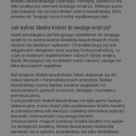
kinkietu kwadratowego czarnego. Pamiętaj, światło to nie
tylko praktyczny element każdego wnętrza. Dlatego warto
zdecydować się na nasz kinkiet czarny kwadratowy, który
wniesie do Twojego życia trochę wyjątkowego stylu.
Jak wybrać idealny kinkiet do swojego wnętrza?
Jeżeli poszukujesz perfekcyjnego oświetlenia do swojego
wnętrza, to zastosowanie kinkietów kwadratowych może
okazać się idealnym wyborem. Charakteryzują się one
eleganckim designem oraz wysoką funkcjonalnością, co
czyni je świetnym dopełnieniem różnych stylów wnętrz.
Kiedy decydujesz się na kinkiety warto zwrócić uwagę na
kilka kluczowych aspektów:
Styl wnętrza: kinkiet kwadratowy łatwo dopasuje się do
nowoczesnych i minimalistycznych aranżacji. Kinkiet
kwadratowy czarny będzie świetnie wyglądać na
kontrastowych, jasnych ścianach, dodając charakteru
pomieszczeniu.
Funkcjonalność: kinkiet kwadratowy nie tylko pełni funkcje
dekoracyjne; może służyć jako podstawowe źródło światła
w pomieszczeniu lub stworzyć subtelną atmosferę poprzez
kierunek i intensywność rzucanego światła.
Umieszczenie: miejsce instalacji źródła światła ma wpływ
na wydajność świetlną. Kinkiet kwadratowy doskonale
sprawdzi się w sypialni, przedpokoju lub jako dodatkowe