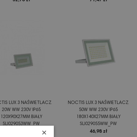
32,76 zł
71,47 zł
TIS LUX 3 NAŚWIETLACZ
NOCTIS LUX 3 NAŚWIETLACZ
20W WW 230V IP65
50W WW 230V IP65
120X90X27MM BIAŁY
180X140X27MM BIAŁY
SLI029053WW_PW
SLI029055WW_PW
×
22,88 zł
46,98 zł