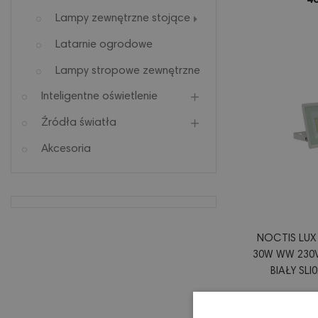
46
Lampy zewnętrzne stojące
Latarnie ogrodowe
Lampy stropowe zewnętrzne
Inteligentne oświetlenie
Źródła światła
Akcesoria
NOCTIS LUX
30W WW 230V
BIAŁY SL
30