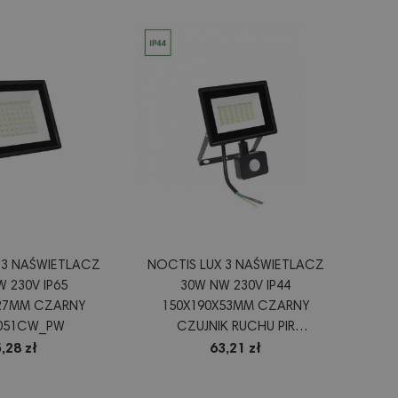
 3 NAŚWIETLACZ
NOCTIS LUX 3 NAŚWIETLACZ
 230V IP65
30W NW 230V IP44
X27MM CZARNY
150X190X53MM CZARNY
9051CW_PW
CZUJNIK RUCHU PIR
SLI029050NW_CZUJNIK_PW
,28 zł
63,21 zł