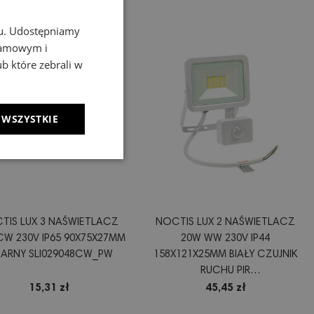
chu. Udostępniamy
klamowym i
ub które zebrali w
 WSZYSTKIE
TIS LUX 3 NAŚWIETLACZ
NOCTIS LUX 2 NAŚWIETLACZ
CW 230V IP65 90X75X27MM
20W WW 230V IP44
ARNY SLI029048CW_PW
158X121X25MM BIAŁY CZUJNIK
RUCHU PIR
SLI029042WW_CZUJNIK
15,31 zł
45,45 zł