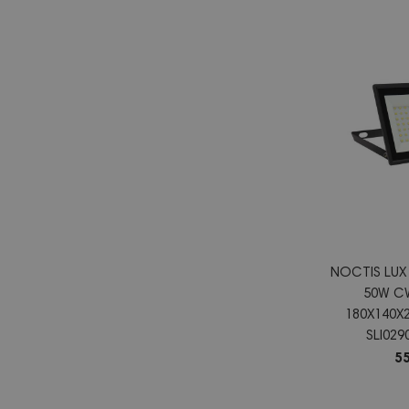
NOCTIS LUX
50W CW
180X140
SLI02
55