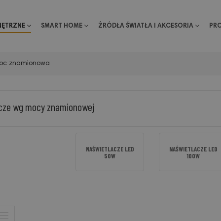
NĘTRZNE
SMART HOME
ŹRÓDŁA ŚWIATŁA I AKCESORIA
PR
oc znamionowa
cze wg mocy znamionowej
NAŚWIETLACZE LED
NAŚWIETLACZE LED
50W
100W