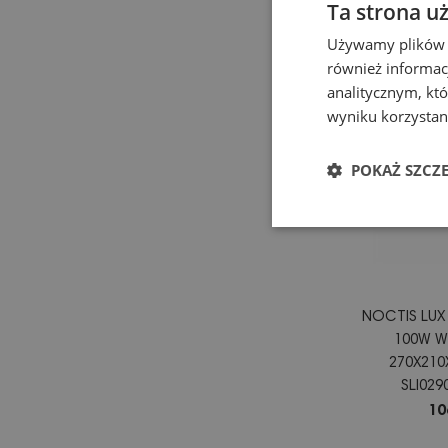
Ta strona u
Używamy plików co
również informac
analitycznym, któ
wyniku korzystani
POKAŻ SZCZ
NOCTIS LUX
100W W
270X210
SLI02
10