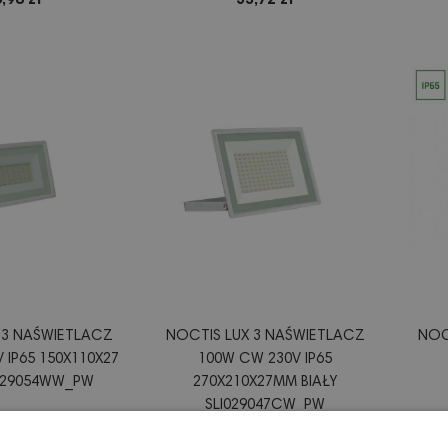
,98 zł
53,72 zł
 3 NAŚWIETLACZ
NOCTIS LUX 3 NAŚWIETLACZ
NOC
 IP65 150X110X27
100W CW 230V IP65
I029054WW_PW
270X210X27MM BIAŁY
SLI029047CW_PW
,00 zł
106,08 zł