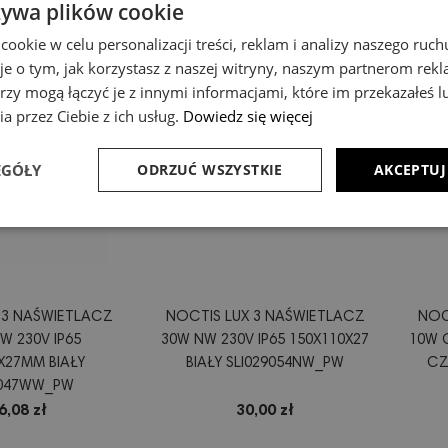
żywa plików cookie
okie w celu personalizacji treści, reklam i analizy naszego ru
je o tym, jak korzystasz z naszej witryny, naszym partnerom re
rzy mogą łączyć je z innymi informacjami, które im przekazałeś l
a przez Ciebie z ich usług.
Dowiedz się więcej
EGÓŁY
ODRZUĆ WSZYSTKIE
AKCEPTUJ
 3 NAŚWIETLACZ
NOCTIS LUX 3 NAŚWIETLACZ
NOC
W 230V IP65
30W NW 230V IP65 150X110X27
10W 
X27MM BIAŁY
BIAŁY SLI029054NW_PW
CZ
9047WW_PW
6,08 zł
30,00 zł