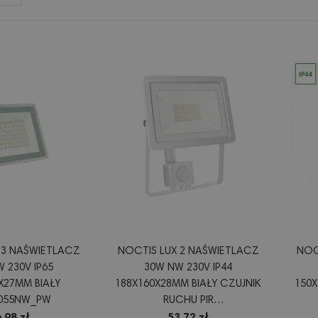
 3 NAŚWIETLACZ
NOCTIS LUX 2 NAŚWIETLACZ
NOC
 230V IP65
30W NW 230V IP44
X27MM BIAŁY
188X160X28MM BIAŁY CZUJNIK
150X
9055NW_PW
RUCHU PIR
SLI029043NW_CZUJNIK
SL