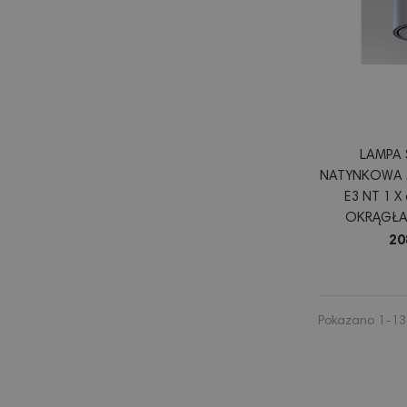
LAMPA 
NATYNKOWA M
E3 NT 1 X
OKRĄGŁA
ALUMINIUM C
20
Pokazano 1-13 