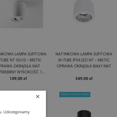
NKOWA LAMPA SUFITOWA
NATYNKOWA LAMPA SUFITOWA
TUBE NT GU10 - MISTIC
M-TUBE IP54 LED NT - MISTIC
PRAWA OKRĄGŁA MAT
OPRAWA OKRĄGŁA BIAŁY MAT
Y/SREBRNY WYSOKOŚĆ 120
 Z REGULACJĄ ŹRÓDŁA
109,00 zł
349,00 zł
ŚWIATŁA
×
nie brak na stanie
Obecnie brak na stanie
chu. Udostępniamy