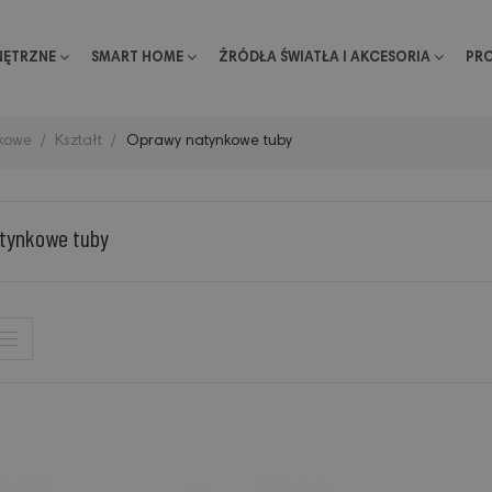
NĘTRZNE
SMART HOME
ŹRÓDŁA ŚWIATŁA I AKCESORIA
PR
nkowe
Kształt
Oprawy natynkowe tuby
tynkowe tuby