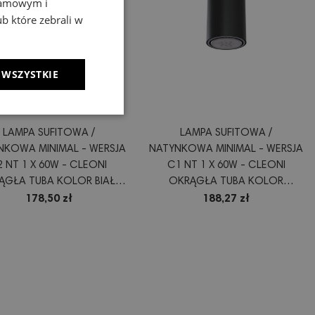
klamowym i
ub które zebrali w
 WSZYSTKIE
LAMPA SUFITOWA /
LAMPA SUFITOWA /
NKOWA MINIMAL - WERSJA
NATYNKOWA MINIMAL - WERSJA
2 NT 1 X 60W - CLEONI
C1 NT 1 X 60W - CLEONI
ĄGŁA TUBA KOLOR BIAŁY
OKRĄGŁA TUBA KOLOR
LUMINIUM LUB CZARNY
CZARNY ALUMINIUM CZARNY
178,50 zł
188,27 zł
LUB BIAŁY