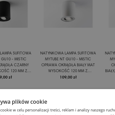
LAMPA SUFITOWA
NATYNKOWA LAMPA SUFITOWA
NATY
 GU10 - MISTIC
MYTUBE NT GU10 - MISTIC
MY
RĄGŁA CZARNY
OPRAWA OKRĄGŁA BIAŁY MAT
O
OŚĆ 120 MM Z
WYSOKOŚĆ 120 MM Z
BIAŁ
ŹRÓDŁA ŚWIATŁA
REGULACJĄ ŹRÓDŁA ŚWIATŁA
MM
9,00 zł
109,00 zł
Obecnie brak na stanie
Obec
żywa plików cookie
okie w celu personalizacji treści, reklam i analizy naszego ru