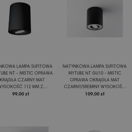
NKOWA LAMPA SUFITOWA
NATYNKOWA LAMPA SUFITOWA
UBE NT - MISTIC OPRAWA
MYTUBE NT GU10 - MISTIC
KRĄGŁA CZARNY MAT
OPRAWA OKRĄGŁA MAT
WYSOKOŚĆ 112 MM Z
CZARNY/SREBRNY WYSOKOŚĆ
ULACJĄ ŹRÓDŁA ŚWIATŁA
120 MM Z REGULACJĄ ŹRÓDŁA
99,00 zł
109,00 zł
ŚWIATŁA