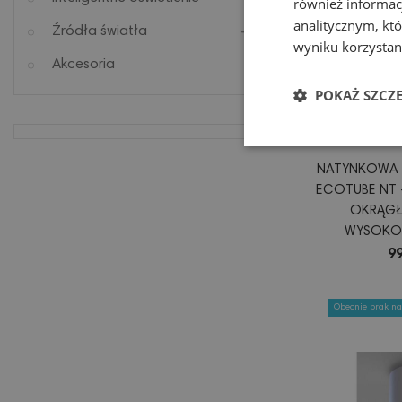
również informac
analitycznym, któ
Źródła światła
wyniku korzystani
Akcesoria
POKAŻ SZCZ
NATYNKOWA 
ECOTUBE NT 
OKRĄGŁ
WYSOKOŚ
REGULACJĄ 
99
Obecnie brak na