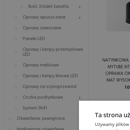
Ilość źródeł światła
Oprawy wpuszczane
Oprawy zwieszane
Panele LED
Oprawy i lampy przemysłowe
LED
NATYNKOWA 
Oprawy meblowe
MYTUBE NT
OPRAWA OK
Oprawy i lampy liniowe LED
MAT WYSOK
Oprawy na szynoprzewód
REGULACJĄ 
10
Oczka podtynkowe
System Shift
Ta strona u
Oświetlenie zewnętrzne
Używamy plików co
Inteligentne oświetlenie