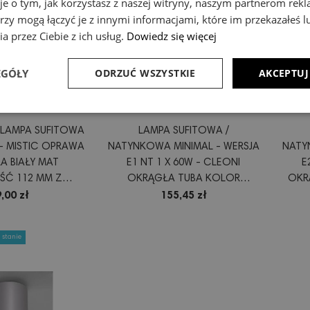
je o tym, jak korzystasz z naszej witryny, naszym partnerom re
rzy mogą łączyć je z innymi informacjami, które im przekazałeś l
a przez Ciebie z ich usług.
Dowiedz się więcej
EGÓŁY
ODRZUĆ WSZYSTKIE
AKCEPTUJ
LAMPA SUFITOWA
LAMPA SUFITOWA /
- MISTIC OPRAWA
NATYNKOWA MINIMAL - WERSJA
NATY
A BIAŁY MAT
E1 NT 1 X 60W - CLEONI
E
Ć 112 MM Z
OKRĄGŁA TUBA KOLOR
OKR
ŹRÓDŁA ŚWIATŁA
ALUMINIUM BIAŁY LUB CZARNY
A
,00 zł
155,45 zł
 stanie