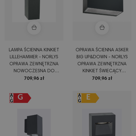
LAMPA ŚCIENNA KINKIET
OPRAWA ŚCIENNA ASKER
LILLEHAMMER - NORLYS
BIG UP&DOWN - NORLYS
OPRAWA ZEWNĘTRZNA
OPRAWA ZEWNĘTRZNA
NOWOCZESNA DO
KINKIET ŚWIECĄCY
ILUMINACJI BUDYNKÓW
DWUKIERUNKOWO GRAFIT
709,96 zł
709,96 zł
GRAFIT ALUMINIUM CZARNY
CZARNY BIAŁY ALUMINIUM
BIAŁY
G
E