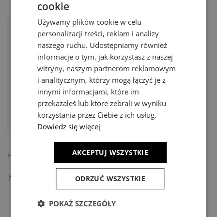
cookie
BIAŁA
Używamy plików cookie w celu
E
personalizacji treści, reklam i analizy
naszego ruchu. Udostępniamy również
informacje o tym, jak korzystasz z naszej
witryny, naszym partnerom reklamowym
i analitycznym, którzy mogą łączyć je z
innymi informacjami, które im
przekazałeś lub które zebrali w wyniku
korzystania przez Ciebie z ich usług.
Dowiedz się więcej
LAMPA ŚCIENNA / KINKIET
LAMPA ŚCIENNA / KINKIET
AKCEPTUJ WSZYSTKIE
HALDEN - NORLYS OPRAWA
SANDVIK MODUŁ LED -
ZEWNĘTRZNA
NORLYS OPRAWA
ODRZUĆ WSZYSTKIE
NOWOCZESNA ALUMINIUM
ZEWNĘTRZNA GRAFITOWA
GRAFIT LUB BIAŁA
CZARNA ALUMINIUM LUB
489,79 zł
474,53 zł
BIAŁA
POKAŻ SZCZEGÓŁY