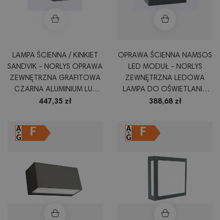
LAMPA ŚCIENNA / KINKIET
OPRAWA ŚCIENNA NAMSOS
SANDVIK - NORLYS OPRAWA
LED MODUŁ - NORLYS
ZEWNĘTRZNA GRAFITOWA
ZEWNĘTRZNA LEDOWA
CZARNA ALUMINIUM LUB
LAMPA DO OŚWIETLANIA
BIAŁA
SCHODÓW, STOPNI
447,35 zł
388,68 zł
GRAFITOWA LUB
ALUMINIOWA
F
F