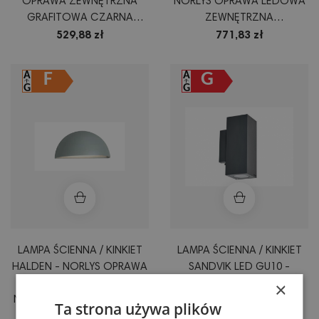
OPRAWA ZEWNĘTRZNA
NORLYS OPRAWA LEDOWA
GRAFITOWA CZARNA
ZEWNĘTRZNA
ALUMINIUM LUB BIAŁA
NOWOCZESNA GRAFIT
529,88 zł
771,83 zł
BIAŁY LUB ALUMINIUM
F
G
LAMPA ŚCIENNA / KINKIET
LAMPA ŚCIENNA / KINKIET
HALDEN - NORLYS OPRAWA
SANDVIK LED GU10 -
×
ZEWNĘTRZNA
NORLYS OPRAWA
NOWOCZESNA ALUMINIUM
ZEWNĘTRZNA GRAFITOWA
Ta strona używa plików
GRAFIT LUB BIAŁA
CZARNA ALUMINIUM LUB
547,97 zł
658,67 zł