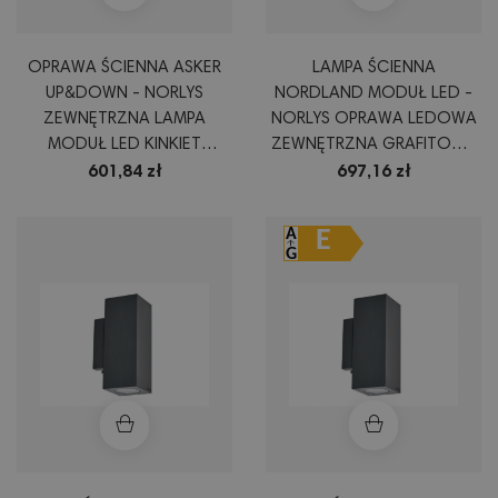
OPRAWA ŚCIENNA ASKER
LAMPA ŚCIENNA
UP&DOWN - NORLYS
NORDLAND MODUŁ LED -
ZEWNĘTRZNA LAMPA
NORLYS OPRAWA LEDOWA
MODUŁ LED KINKIET
ZEWNĘTRZNA GRAFITOWA
ŚWIECĄCY DWUKIERUNKO
BIAŁA LUB ALUMINUM
601,84 zł
697,16 zł
CZARNY BIAŁY GRAFIT
ALUMINIUM
E