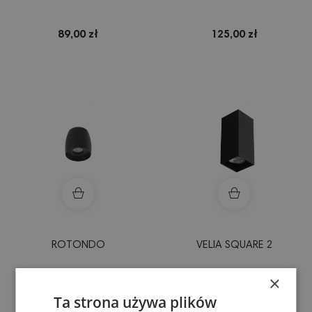
89,00 zł
125,00 zł
ROTONDO
VELIA SQUARE 2
×
Ta strona używa plików
135,00 zł
139,00 zł