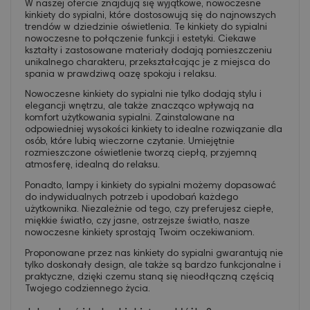
W naszej ofercie znajdują się wyjątkowe, nowoczesne
kinkiety do sypialni, które dostosowują się do najnowszych
trendów w dziedzinie oświetlenia. Te kinkiety do sypialni
nowoczesne to połączenie funkcji i estetyki. Ciekawe
kształty i zastosowane materiały dodają pomieszczeniu
unikalnego charakteru, przekształcając je z miejsca do
spania w prawdziwą oazę spokoju i relaksu.
Nowoczesne kinkiety do sypialni nie tylko dodają stylu i
elegancji wnętrzu, ale także znacząco wpływają na
komfort użytkowania sypialni. Zainstalowane na
odpowiedniej wysokości kinkiety to idealne rozwiązanie dla
osób, które lubią wieczorne czytanie. Umiejętnie
rozmieszczone oświetlenie tworzą ciepłą, przyjemną
atmosferę, idealną do relaksu.
Ponadto, lampy i kinkiety do sypialni możemy dopasować
do indywidualnych potrzeb i upodobań każdego
użytkownika. Niezależnie od tego, czy preferujesz ciepłe,
miękkie światło, czy jasne, ostrzejsze światło, nasze
nowoczesne kinkiety sprostają Twoim oczekiwaniom.
Proponowane przez nas kinkiety do sypialni gwarantują nie
tylko doskonały design, ale także są bardzo funkcjonalne i
praktyczne, dzięki czemu staną się nieodłączną częścią
Twojego codziennego życia.