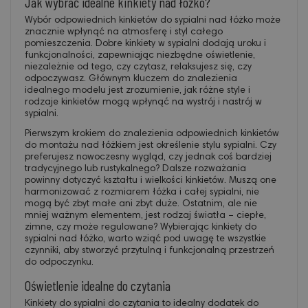
Jak wybrać idealne kinkiety nad łóżko?
Wybór odpowiednich kinkietów do sypialni nad łóżko może
znacznie wpłynąć na atmosferę i styl całego
pomieszczenia. Dobre kinkiety w sypialni dodają uroku i
funkcjonalności, zapewniając niezbędne oświetlenie,
niezależnie od tego, czy czytasz, relaksujesz się, czy
odpoczywasz. Głównym kluczem do znalezienia
idealnego modelu jest zrozumienie, jak różne style i
rodzaje kinkietów mogą wpłynąć na wystrój i nastrój w
sypialni.
Pierwszym krokiem do znalezienia odpowiednich kinkietów
do montażu nad łóżkiem jest określenie stylu sypialni. Czy
preferujesz nowoczesny wygląd, czy jednak coś bardziej
tradycyjnego lub rustykalnego? Dalsze rozważania
powinny dotyczyć kształtu i wielkości kinkietów. Muszą one
harmonizować z rozmiarem łóżka i całej sypialni, nie
mogą być zbyt małe ani zbyt duże. Ostatnim, ale nie
mniej ważnym elementem, jest rodzaj światła – ciepłe,
zimne, czy może regulowane? Wybierając kinkiety do
sypialni nad łóżko, warto wziąć pod uwagę te wszystkie
czynniki, aby stworzyć przytulną i funkcjonalną przestrzeń
do odpoczynku.
Oświetlenie idealne do czytania
Kinkiety do sypialni do czytania to idealny dodatek do