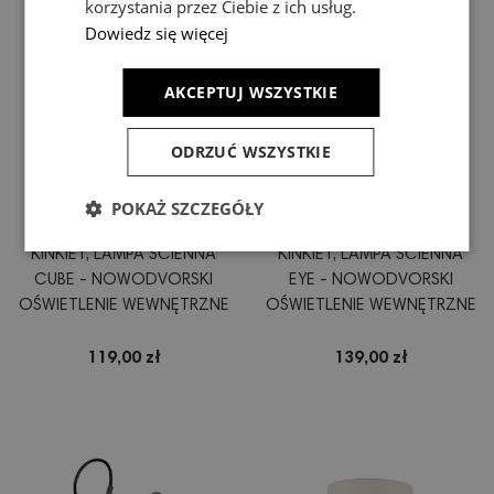
korzystania przez Ciebie z ich usług.
Dowiedz się więcej
AKCEPTUJ WSZYSTKIE
ODRZUĆ WSZYSTKIE
POKAŻ SZCZEGÓŁY
KINKIET, LAMPA ŚCIENNA
KINKIET, LAMPA ŚCIENNA
CUBE - NOWODVORSKI
EYE - NOWODVORSKI
OŚWIETLENIE WEWNĘTRZNE
OŚWIETLENIE WEWNĘTRZNE
119,00 zł
139,00 zł