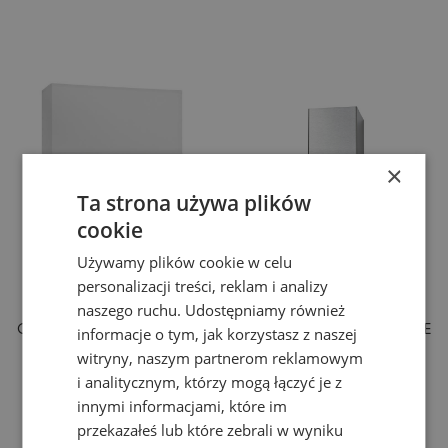
×
Ta strona używa plików
cookie
Używamy plików cookie w celu
personalizacji treści, reklam i analizy
KINKIET, LAMPA ŚCIENNA
KINKIET, LAMPA ŚCIENNA
HOTEL - NOWODVORSKI
CUBE - NOWODVORSKI
naszego ruchu. Udostępniamy również
OŚWIETLENIE WEWNĘTRZNE
OŚWIETLENIE WEWNĘTRZNE
informacje o tym, jak korzystasz z naszej
witryny, naszym partnerom reklamowym
259,00 zł
99,00 zł
i analitycznym, którzy mogą łączyć je z
innymi informacjami, które im
przekazałeś lub które zebrali w wyniku