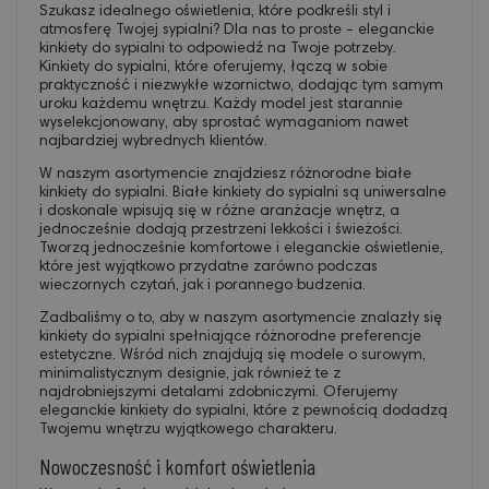
Szukasz idealnego oświetlenia, które podkreśli styl i
atmosferę Twojej sypialni? Dla nas to proste - eleganckie
kinkiety do sypialni to odpowiedź na Twoje potrzeby.
Kinkiety do sypialni, które oferujemy, łączą w sobie
praktyczność i niezwykłe wzornictwo, dodając tym samym
uroku każdemu wnętrzu. Każdy model jest starannie
wyselekcjonowany, aby sprostać wymaganiom nawet
najbardziej wybrednych klientów.
W naszym asortymencie znajdziesz różnorodne białe
kinkiety do sypialni. Białe kinkiety do sypialni są uniwersalne
i doskonale wpisują się w różne aranżacje wnętrz, a
jednocześnie dodają przestrzeni lekkości i świeżości.
Tworzą jednocześnie komfortowe i eleganckie oświetlenie,
które jest wyjątkowo przydatne zarówno podczas
wieczornych czytań, jak i porannego budzenia.
Zadbaliśmy o to, aby w naszym asortymencie znalazły się
kinkiety do sypialni spełniające różnorodne preferencje
estetyczne. Wśród nich znajdują się modele o surowym,
minimalistycznym designie, jak również te z
najdrobniejszymi detalami zdobniczymi. Oferujemy
eleganckie kinkiety do sypialni, które z pewnością dodadzą
Twojemu wnętrzu wyjątkowego charakteru.
Nowoczesność i komfort oświetlenia