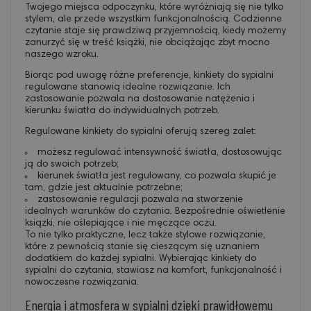
Twojego miejsca odpoczynku, które wyróżniają się nie tylko
stylem, ale przede wszystkim funkcjonalnością. Codzienne
czytanie staje się prawdziwą przyjemnością, kiedy możemy
zanurzyć się w treść książki, nie obciążając zbyt mocno
naszego wzroku.
Biorąc pod uwagę różne preferencje, kinkiety do sypialni
regulowane stanowią idealne rozwiązanie. Ich
zastosowanie pozwala na dostosowanie natężenia i
kierunku światła do indywidualnych potrzeb.
Regulowane kinkiety do sypialni oferują szereg zalet:
możesz regulować intensywność światła, dostosowując
ją do swoich potrzeb;
kierunek światła jest regulowany, co pozwala skupić je
tam, gdzie jest aktualnie potrzebne;
zastosowanie regulacji pozwala na stworzenie
idealnych warunków do czytania. Bezpośrednie oświetlenie
książki, nie oślepiające i nie męczące oczu.
To nie tylko praktyczne, lecz także stylowe rozwiązanie,
które z pewnością stanie się cieszącym się uznaniem
dodatkiem do każdej sypialni. Wybierając kinkiety do
sypialni do czytania, stawiasz na komfort, funkcjonalność i
nowoczesne rozwiązania.
Energia i atmosfera w sypialni dzięki prawidłowemu