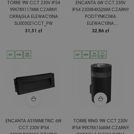
TORRE 9W CCT 230V IP54
ENCANTA 6W CCT 230V
99X78X117MM CZARNY
IP54 230X84X52MM CZARNY
OKRĄGŁA ELEWACYJNA
PODTYNKOWA
SLI003021CCT_PW
ELEWACYJNA
SLI003034CCT_PW
31,51 zł
32,86 zł
ENCANTA ASYMMETRIC 6W
TORRE RING 9W CCT 230V
CCT 230V IP54
IP54 99X78X156MM CZARNY