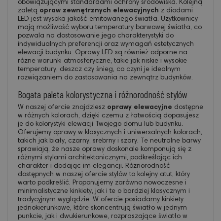
obowiązującymi standardami ochrony środowiska. Kolejną
zaletą
opraw zewnętrznych elewacyjnych
z diodami
LED jest wysoka jakość emitowanego światła. Użytkownicy
mają możliwość wyboru temperatury barwowej światła, co
pozwala na dostosowanie jego charakterystyki do
indywidualnych preferencji oraz wymagań estetycznych
elewacji budynku. Oprawy LED są również odporne na
różne warunki atmosferyczne, takie jak niskie i wysokie
temperatury, deszcz czy śnieg, co czyni je idealnym
rozwiązaniem do zastosowania na zewnątrz budynków.
Bogata paleta kolorystyczna i różnorodność stylów
W naszej ofercie znajdziesz
oprawy elewacyjne
dostępne
w różnych kolorach, dzięki czemu z łatwością dopasujesz
je do kolorystyki elewacji Twojego domu lub budynku.
Oferujemy oprawy w klasycznych i uniwersalnych kolorach,
takich jak biały, czarny, srebrny i szary. Te neutralne barwy
sprawiają, że nasze oprawy doskonale komponują się z
różnymi stylami architektonicznymi, podkreślając ich
charakter i dodając im elegancji. Różnorodność
dostępnych w naszej ofercie stylów to kolejny atut, który
warto podkreślić. Proponujemy zarówno nowoczesne i
minimalistyczne kinkiety, jak i te o bardziej klasycznym i
tradycyjnym wyglądzie. W ofercie posiadamy kinkiety
jednokierunkowe, które skoncentrują światło w jednym
punkcie, jak i dwukierunkowe, rozpraszające światło w