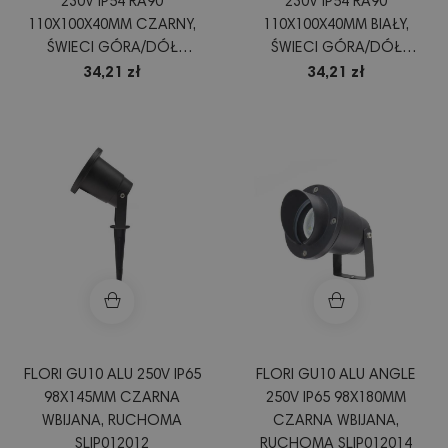
230V IP54 RA90
230V IP54 RA90
110X100X40MM CZARNY,
110X100X40MM BIAŁY,
ŚWIECI GÓRA/DÓŁ
ŚWIECI GÓRA/DÓŁ
SLIP007015
SLIP007016
34,21 zł
34,21 zł
FLORI GU10 ALU 250V IP65
FLORI GU10 ALU ANGLE
98X145MM CZARNA
250V IP65 98X180MM
WBIJANA, RUCHOMA
CZARNA WBIJANA,
SLIP012012
RUCHOMA SLIP012014