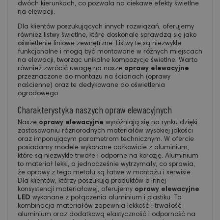
dwóch kierunkach, co pozwala na ciekawe efekty świetlne
na elewacji.
Dla klientów poszukujących innych rozwiązań, oferujemy
również listwy świetlne, które doskonale sprawdzą się jako
oświetlenie liniowe zewnętrzne. Listwy te są niezwykle
funkcjonalne i mogą być montowane w różnych miejscach
na elewacji, tworząc unikalne kompozycje świetlne. Warto
również zwrócić uwagę na nasze
oprawy elewacyjne
przeznaczone do montażu na ścianach (oprawy
naścienne) oraz te dedykowane do oświetlenia
ogrodowego.
Charakterystyka naszych opraw elewacyjnych
Nasze
oprawy elewacyjne
wyróżniają się na rynku dzięki
zastosowaniu różnorodnych materiałów wysokiej jakości
oraz imponującym parametrom technicznym. W ofercie
posiadamy modele wykonane całkowicie z aluminium,
które są niezwykle trwałe i odporne na korozję. Aluminium
to materiał lekki, a jednocześnie wytrzymały, co sprawia,
że oprawy z tego metalu są łatwe w montażu i serwisie.
Dla klientów, którzy poszukują produktów o innej
konsystencji materiałowej, oferujemy
oprawy elewacyjne
LED
wykonane z połączenia aluminium i plastiku. Ta
kombinacja materiałów zapewnia lekkość i trwałość
aluminium oraz dodatkową elastyczność i odporność na