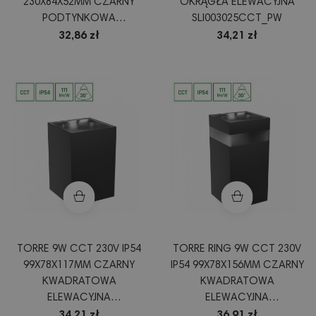
230X84X52MM CZARNY
OKRĄGŁA ELEWACYJNA
PODTYNKOWA
SLI003025CCT_PW
ELEWACYJNA
32,86 zł
34,21 zł
SLI003032CCT_PW
TORRE 9W CCT 230V IP54
TORRE RING 9W CCT 230V
99X78X117MM CZARNY
IP54 99X78X156MM CZARNY
KWADRATOWA
KWADRATOWA
ELEWACYJNA
ELEWACYJNA
SLI003023CCT_PW
SLI003027CCT_PW
34,21 zł
36,91 zł