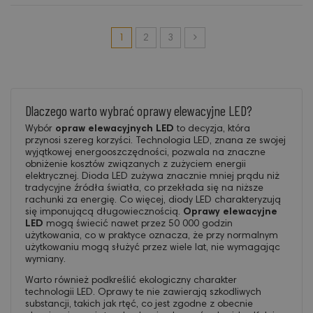
1
2
3
Dlaczego warto wybrać oprawy elewacyjne LED?
Wybór
opraw elewacyjnych LED
to decyzja, która
przynosi szereg korzyści. Technologia LED, znana ze swojej
wyjątkowej energooszczędności, pozwala na znaczne
obniżenie kosztów związanych z zużyciem energii
elektrycznej. Dioda LED zużywa znacznie mniej prądu niż
tradycyjne źródła światła, co przekłada się na niższe
rachunki za energię. Co więcej, diody LED charakteryzują
się imponującą długowiecznością.
Oprawy elewacyjne
LED
mogą świecić nawet przez 50 000 godzin
użytkowania, co w praktyce oznacza, że przy normalnym
użytkowaniu mogą służyć przez wiele lat, nie wymagając
wymiany.
Warto również podkreślić ekologiczny charakter
technologii LED. Oprawy te nie zawierają szkodliwych
substancji, takich jak rtęć, co jest zgodne z obecnie