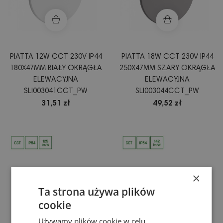
PIATTA 12W CCT 230V IP44
PIATTA 18W CCT 230V IP44
180X47MM BIAŁY OKRĄGŁA
250X47MM SZARY OKRĄGŁA
ELEWACYJNA
ELEWACYJNA
SLI003041CCT_PW
SLI003044CCT_PW
31,51 zł
49,52 zł
×
Ta strona używa plików
cookie
Używamy plików cookie w celu