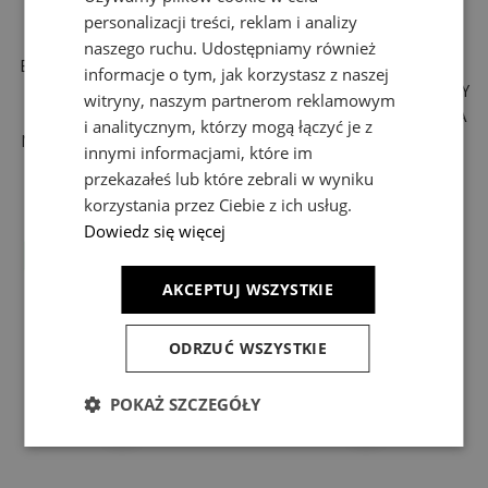
personalizacji treści, reklam i analizy
naszego ruchu. Udostępniamy również
ENCANTA ASYMMETRIC 6W
ENCANTA 6W CCT 230V
informacje o tym, jak korzystasz z naszej
CCT 230V IP54
IP54 230X80X30MM CZARNY
witryny, naszym partnerom reklamowym
230X80X30MM CZARNY
NATYNKOWA ELEWACYJNA
i analitycznym, którzy mogą łączyć je z
NATYNKOWA ELEWACYJNA
SLI003035CCT_PW
innymi informacjami, które im
SLI003033CCT_PW
27,91 zł
27,91 zł
przekazałeś lub które zebrali w wyniku
korzystania przez Ciebie z ich usług.
Dowiedz się więcej
AKCEPTUJ WSZYSTKIE
ODRZUĆ WSZYSTKIE
POKAŻ SZCZEGÓŁY