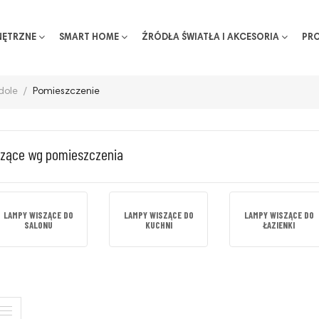
NĘTRZNE
SMART HOME
ŹRÓDŁA ŚWIATŁA I AKCESORIA
PR
dole
Pomieszczenie
zące wg pomieszczenia
LAMPY WISZĄCE DO
LAMPY WISZĄCE DO
LAMPY WISZĄCE DO
SALONU
KUCHNI
ŁAZIENKI