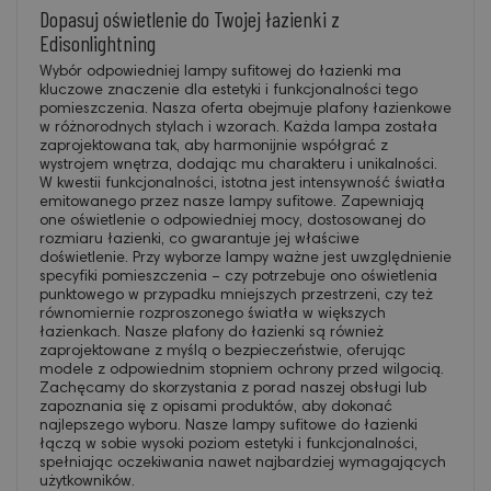
Dopasuj oświetlenie do Twojej łazienki z
Edisonlightning
Wybór odpowiedniej lampy sufitowej do łazienki ma
kluczowe znaczenie dla estetyki i funkcjonalności tego
pomieszczenia. Nasza oferta obejmuje plafony łazienkowe
w różnorodnych stylach i wzorach. Każda lampa została
zaprojektowana tak, aby harmonijnie współgrać z
wystrojem wnętrza, dodając mu charakteru i unikalności.
W kwestii funkcjonalności, istotna jest intensywność światła
emitowanego przez nasze lampy sufitowe. Zapewniają
one oświetlenie o odpowiedniej mocy, dostosowanej do
rozmiaru łazienki, co gwarantuje jej właściwe
doświetlenie. Przy wyborze lampy ważne jest uwzględnienie
specyfiki pomieszczenia – czy potrzebuje ono oświetlenia
punktowego w przypadku mniejszych przestrzeni, czy też
równomiernie rozproszonego światła w większych
łazienkach. Nasze plafony do łazienki są również
zaprojektowane z myślą o bezpieczeństwie, oferując
modele z odpowiednim stopniem ochrony przed wilgocią.
Zachęcamy do skorzystania z porad naszej obsługi lub
zapoznania się z opisami produktów, aby dokonać
najlepszego wyboru. Nasze lampy sufitowe do łazienki
łączą w sobie wysoki poziom estetyki i funkcjonalności,
spełniając oczekiwania nawet najbardziej wymagających
użytkowników.