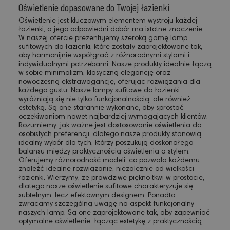
Oświetlenie dopasowane do Twojej łazienki
Oświetlenie jest kluczowym elementem wystroju każdej
łazienki, a jego odpowiedni dobór ma istotne znaczenie.
W naszej ofercie prezentujemy szeroką gamę lamp
sufitowych do łazienki, które zostały zaprojektowane tak,
aby harmonijnie współgrać z różnorodnymi stylami i
indywidualnymi potrzebami. Nasze produkty idealnie łączą
w sobie minimalizm, klasyczną elegancję oraz
nowoczesną ekstrawagancję, oferując rozwiązania dla
każdego gustu. Nasze lampy sufitowe do łazienki
wyróżniają się nie tylko funkcjonalnością, ale również
estetyką. Są one starannie wykonane, aby sprostać
oczekiwaniom nawet najbardziej wymagających klientów.
Rozumiemy, jak ważne jest dostosowanie oświetlenia do
osobistych preferencji, dlatego nasze produkty stanowią
idealny wybór dla tych, którzy poszukują doskonałego
balansu między praktycznością oświetlenia a stylem.
Oferujemy różnorodność modeli, co pozwala każdemu
znaleźć idealne rozwiązanie, niezależnie od wielkości
łazienki. Wierzymy, że prawdziwe piękno tkwi w prostocie,
dlatego nasze oświetlenie sufitowe charakteryzuje się
subtelnym, lecz efektownym designem. Ponadto,
zwracamy szczególną uwagę na aspekt funkcjonalny
naszych lamp. Są one zaprojektowane tak, aby zapewniać
optymalne oświetlenie, łącząc estetykę z praktycznością.