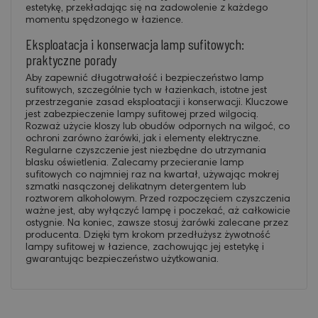
estetykę, przekładając się na zadowolenie z każdego
momentu spędzonego w łazience.
Eksploatacja i konserwacja lamp sufitowych:
praktyczne porady
Aby zapewnić długotrwałość i bezpieczeństwo
lamp
sufitowych
, szczególnie tych w łazienkach, istotne jest
przestrzeganie zasad eksploatacji i konserwacji. Kluczowe
jest zabezpieczenie lampy sufitowej przed wilgocią.
Rozważ użycie kloszy lub obudów odpornych na wilgoć, co
ochroni zarówno żarówki, jak i elementy elektryczne.
Regularne czyszczenie jest niezbędne do utrzymania
blasku oświetlenia. Zalecamy przecieranie lamp
sufitowych co najmniej raz na kwartał, używając mokrej
szmatki nasączonej delikatnym detergentem lub
roztworem alkoholowym. Przed rozpoczęciem czyszczenia
ważne jest, aby wyłączyć lampę i poczekać, aż całkowicie
ostygnie. Na koniec, zawsze stosuj żarówki zalecane przez
producenta. Dzięki tym krokom przedłużysz żywotność
lampy sufitowej w łazience, zachowując jej estetykę i
gwarantując bezpieczeństwo użytkowania.