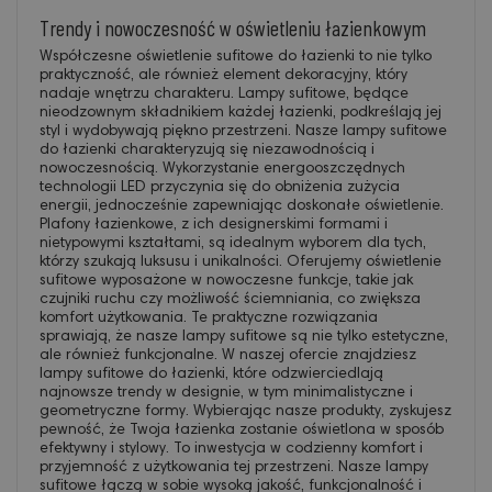
Trendy i nowoczesność w oświetleniu łazienkowym
Współczesne oświetlenie sufitowe do łazienki to nie tylko
praktyczność, ale również element dekoracyjny, który
nadaje wnętrzu charakteru. Lampy sufitowe, będące
nieodzownym składnikiem każdej łazienki, podkreślają jej
styl i wydobywają piękno przestrzeni. Nasze lampy sufitowe
do łazienki charakteryzują się niezawodnością i
nowoczesnością. Wykorzystanie energooszczędnych
technologii LED przyczynia się do obniżenia zużycia
energii, jednocześnie zapewniając doskonałe oświetlenie.
Plafony łazienkowe, z ich designerskimi formami i
nietypowymi kształtami, są idealnym wyborem dla tych,
którzy szukają luksusu i unikalności. Oferujemy oświetlenie
sufitowe wyposażone w nowoczesne funkcje, takie jak
czujniki ruchu czy możliwość ściemniania, co zwiększa
komfort użytkowania. Te praktyczne rozwiązania
sprawiają, że nasze lampy sufitowe są nie tylko estetyczne,
ale również funkcjonalne. W naszej ofercie znajdziesz
lampy sufitowe do łazienki, które odzwierciedlają
najnowsze trendy w designie, w tym minimalistyczne i
geometryczne formy. Wybierając nasze produkty, zyskujesz
pewność, że Twoja łazienka zostanie oświetlona w sposób
efektywny i stylowy. To inwestycja w codzienny komfort i
przyjemność z użytkowania tej przestrzeni. Nasze lampy
sufitowe łączą w sobie wysoką jakość, funkcjonalność i