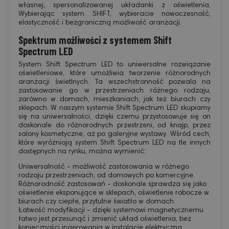
własnej, spersonalizowanej układanki z oświetlenia.
Wybierając system SHIFT, wybieracie nowoczesność,
elastyczność i bezgraniczną możliwość aranżacji.
Spektrum możliwości z systemem Shift
Spectrum LED
System Shift Spectrum LED to uniwersalne rozwiązanie
oświetleniowe, które umożliwia tworzenie różnorodnych
aranżacji świetlnych. Ta wszechstronność pozwala na
zastosowanie go w przestrzeniach różnego rodzaju,
zarówno w domach, mieszkaniach, jak też biurach czy
sklepach. W naszym systemie Shift Spectrum LED skupiamy
się na uniwersalności, dzięki czemu przystosowuje się on
doskonale do różnorodnych przestrzeni, od knajp, przez
salony kosmetyczne, aż po galeryjne wystawy. Wśród cech,
które wyróżniają system Shift Spectrum LED na tle innych
dostępnych na rynku, można wymienić:
Uniwersalność - możliwość zastosowania w różnego
rodzaju przestrzeniach, od domowych po komercyjne.
Różnorodność zastosowań - doskonale sprawdza się jako
oświetlenie eksponujące w sklepach, oświetlenie robocze w
biurach czy ciepłe, przytulne światło w domach.
Łatwość modyfikacji - dzięki systemowi magnetycznemu
łatwo jest przesunąć i zmienić układ oświetlenia, bez
konieczności ingerowania w instalację elektryczną.