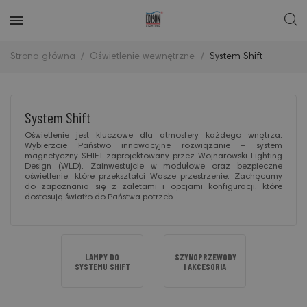
Strona główna
Oświetlenie wewnętrzne
System Shift
System Shift
Oświetlenie jest kluczowe dla atmosfery każdego wnętrza.
Wybierzcie Państwo innowacyjne rozwiązanie – system
magnetyczny SHIFT zaprojektowany przez Wojnarowski Lighting
Design (WLD). Zainwestujcie w modułowe oraz bezpieczne
oświetlenie, które przekształci Wasze przestrzenie. Zachęcamy
do zapoznania się z zaletami i opcjami konfiguracji, które
dostosują światło do Państwa potrzeb.
LAMPY DO
SZYNOPRZEWODY
SYSTEMU SHIFT
I AKCESORIA