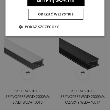
OPRAWA KULA ZWIS NA
OPRAWA NA
AKCEPTUJ WSZYSTKIE
SZYNOPRZEWÓD 100
SZYNOPRZEWÓD
(850MM KABEL) 5W 165ST
303X23X42MM 17W 35ST
ODRZUĆ WSZYSTKIE
CZARNA 5 LAT GW.
CZARNY 5 LAT GW.
139,68 zł
140,20 zł
WLD+40001
WLD+40012
POKAŻ SZCZEGÓŁY
SYSTEM SHIFT -
SYSTEM SHIFT -
SZYNOPRZEWÓD 2000MM
SZYNOPRZEWÓD 2000MM
BIAŁY WLD+40015
CZARNY WLD+40017