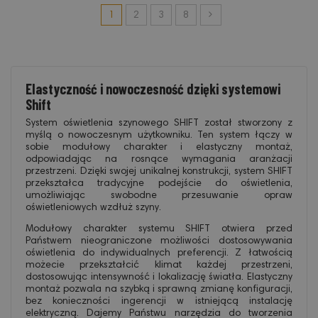
1
2
3
8
Elastyczność i nowoczesność dzięki systemowi
Shift
System oświetlenia szynowego SHIFT został stworzony z
myślą o nowoczesnym użytkowniku. Ten system łączy w
sobie modułowy charakter i elastyczny montaż,
odpowiadając na rosnące wymagania aranżacji
przestrzeni. Dzięki swojej unikalnej konstrukcji, system SHIFT
przekształca tradycyjne podejście do oświetlenia,
umożliwiając swobodne przesuwanie opraw
oświetleniowych wzdłuż szyny.
Modułowy charakter systemu SHIFT otwiera przed
Państwem nieograniczone możliwości dostosowywania
oświetlenia do indywidualnych preferencji. Z łatwością
możecie przekształcić klimat każdej przestrzeni,
dostosowując intensywność i lokalizację światła. Elastyczny
montaż pozwala na szybką i sprawną zmianę konfiguracji,
bez konieczności ingerencji w istniejącą instalację
elektryczną. Dajemy Państwu narzędzia do tworzenia