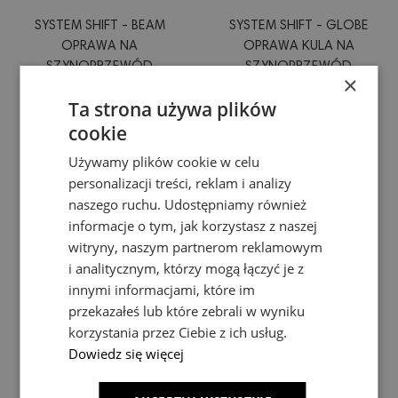
SYSTEM SHIFT - BEAM
SYSTEM SHIFT - GLOBE
OPRAWA NA
OPRAWA KULA NA
SZYNOPRZEWÓD
SZYNOPRZEWÓD
×
28X400X75MM 12W 150ST
100X148MM 5W 165ST
Ta strona używa plików
CZARNY 5 LAT GW.
CZARNA 5 LAT GW.
109,30 zł
135,47 zł
cookie
WLD+40007
WLD+40000
Używamy plików cookie w celu
personalizacji treści, reklam i analizy
naszego ruchu. Udostępniamy również
informacje o tym, jak korzystasz z naszej
witryny, naszym partnerom reklamowym
i analitycznym, którzy mogą łączyć je z
innymi informacjami, które im
przekazałeś lub które zebrali w wyniku
korzystania przez Ciebie z ich usług.
Dowiedz się więcej
SYSTEM SHIFT - GLOBE P
SYSTEM SHIFT - GRID M