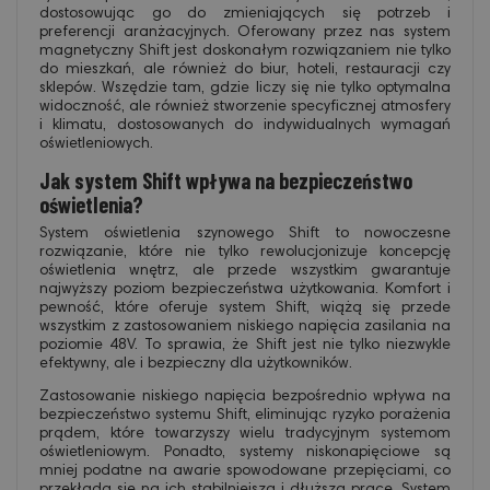
dostosowując go do zmieniających się potrzeb i
preferencji aranżacyjnych. Oferowany przez nas system
magnetyczny Shift jest doskonałym rozwiązaniem nie tylko
do mieszkań, ale również do biur, hoteli, restauracji czy
sklepów. Wszędzie tam, gdzie liczy się nie tylko optymalna
widoczność, ale również stworzenie specyficznej atmosfery
i klimatu, dostosowanych do indywidualnych wymagań
oświetleniowych.
Jak system Shift wpływa na bezpieczeństwo
oświetlenia?
System oświetlenia szynowego Shift to nowoczesne
rozwiązanie, które nie tylko rewolucjonizuje koncepcję
oświetlenia wnętrz, ale przede wszystkim gwarantuje
najwyższy poziom bezpieczeństwa użytkowania. Komfort i
pewność, które oferuje system Shift, wiążą się przede
wszystkim z zastosowaniem niskiego napięcia zasilania na
poziomie 48V. To sprawia, że Shift jest nie tylko niezwykle
efektywny, ale i bezpieczny dla użytkowników.
Zastosowanie niskiego napięcia bezpośrednio wpływa na
bezpieczeństwo systemu Shift, eliminując ryzyko porażenia
prądem, które towarzyszy wielu tradycyjnym systemom
oświetleniowym. Ponadto, systemy niskonapięciowe są
mniej podatne na awarie spowodowane przepięciami, co
przekłada się na ich stabilniejszą i dłuższą pracę. System