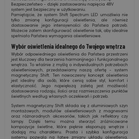
Bezpieczeństwo - dzięki zastosowaniu napięcia 48V
system jest bezpieczny w użytkowaniu.
Pamiętajcie, że system Shift Spectrum LED umożliwia nie
tylko zmianę konfiguracji oświetlenia, ale również
dostosowanie jego intensywności do Państwa potrzeb.
Możecie zatem skonfigurować oświetlenie tak, aby idealnie
spełniało Państwa wymagania oświetleniowe.
Wybór oświetlenia idealnego do Twojego wnętrza
Wybór odpowiedniego oświetlenia do Państwa przestrzeni
jest kluczowy dla tworzenia harmonijnego i funkcjonalnego
wnętrza. To właśnie z myślą o indywidualnych potrzebach
oświetleniowych, przedstawiamy naszą ofertę - system
magnetyczny Shift. Ten nowoczesny koncept oświetlenia
jest idealny dla osób, które cenią sobie styl, komfort i
elastyczność. Jego największą zaletą jest możliwość
dostosowania rodzaju, ilości oraz rozmieszczenia punktów
świetlnych według własnych oczekiwań i potrzeb.
System magnetyczny Shift składa się z aluminiowych szyn
montażowych, modułów oświetleniowych z magnesami
oraz różnorodnych akcesoriów, takich jak reflektory czy
lampy. Dzięki temu można stworzyć zróżnicowane
kompozycje świetlne, które pięknie eksponują wnętrze i
dodają mu charakteru. Prosta i szybka konfiguracja
systemu pozwala na łatwe zmiany układu oświetlenia,