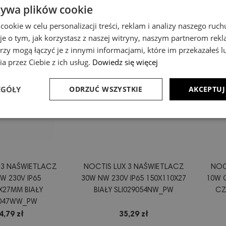
żywa plików cookie
okie w celu personalizacji treści, reklam i analizy naszego ru
je o tym, jak korzystasz z naszej witryny, naszym partnerom re
rzy mogą łączyć je z innymi informacjami, które im przekazałeś l
a przez Ciebie z ich usług.
Dowiedz się więcej
EGÓŁY
ODRZUĆ WSZYSTKIE
AKCEPTUJ
 3 NAŚWIETLACZ
NOCTIS LUX 3 NAŚWIETLACZ
NOC
W 230V IP65
30W NW 230V IP65 150X110X27
10W 
X27MM BIAŁY
BIAŁY SLI029054NW_PW
CZ
9047WW_PW
4,79 zł
35,29 zł