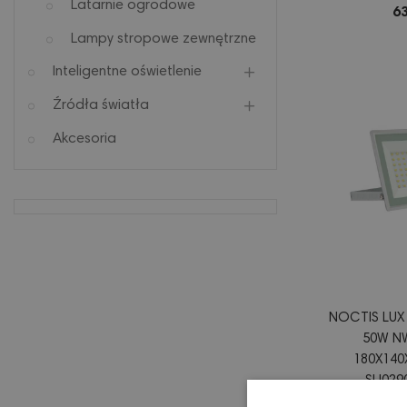
Latarnie ogrodowe
SLI0290
63
Lampy stropowe zewnętrzne
Inteligentne oświetlenie
Źródła światła
Akcesoria
NOCTIS LUX
50W NW
180X140
SLI02
55