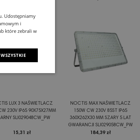
chu. Udostępniamy
klamowym i
ub które zebrali w
 WSZYSTKIE
TIS LUX 3 NAŚWIETLACZ
NOCTIS MAX NAŚWIETLACZ
CW 230V IP65 90X75X27MM
150W CW 230V 85ST IP65
ARNY SLI029048CW_PW
360X262X30 MM SZARY 5 LAT
GWARANCJI SLI029058CW_PW
15,31 zł
184,39 zł