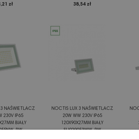
43NW_CZUJNIK
SLI029054WW_CZUJNIK_PW
S
,21 zł
38,54 zł
 3 NAŚWIETLACZ
NOCTIS LUX 3 NAŚWIETLACZ
NOC
 230V IP65
20W WW 230V IP65
X27MM BIAŁY
120X90X27MM BIAŁY
9055NW_PW
SLI029053WW_PW
,28 zł
26,92 zł