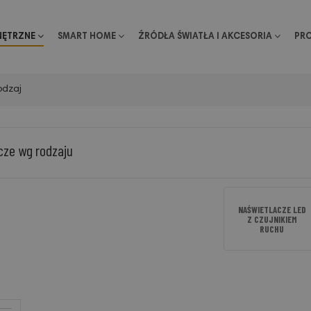
NĘTRZNE
SMART HOME
ŹRÓDŁA ŚWIATŁA I AKCESORIA
PR
odzaj
cze wg rodzaju
NAŚWIETLACZE LED
Z CZUJNIKIEM
RUCHU