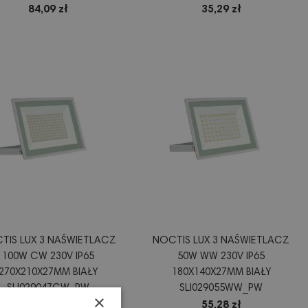
LI029044CW_CZUJNIK
84,09 zł
35,29 zł
TIS LUX 3 NAŚWIETLACZ
NOCTIS LUX 3 NAŚWIETLACZ
100W CW 230V IP65
50W WW 230V IP65
270X210X27MM BIAŁY
180X140X27MM BIAŁY
SLI029047CW_PW
SLI029055WW_PW
×
124,79 zł
55,28 zł