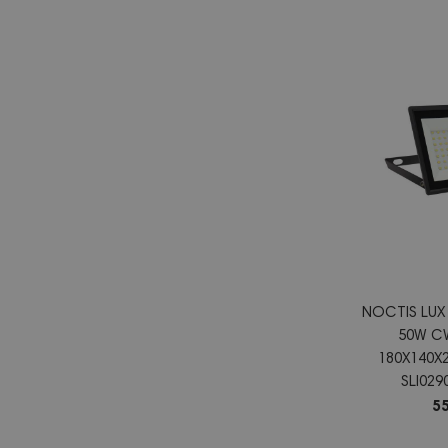
NOCTIS LUX
50W CW
180X140
SLI02
55