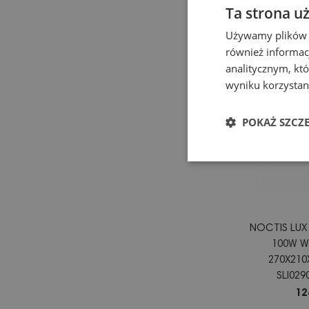
Ta strona u
Używamy plików co
również informac
analitycznym, któ
wyniku korzystani
POKAŻ SZCZ
NOCTIS LUX
100W W
270X210
SLI02
12