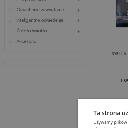
Oświetlenie zewnętrzne
Inteligentne oświetlenie
Źródła światła
Akcesoria
SYBILLA
1 0
Ta strona u
Używamy plików co