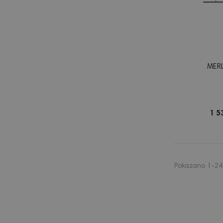
MER
1 5
Pokazano 1-24 