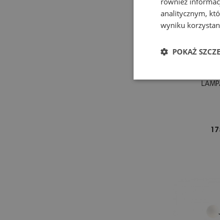
również informac
analitycznym, któ
wyniku korzystani
POKAŻ SZCZ
LAMP
17