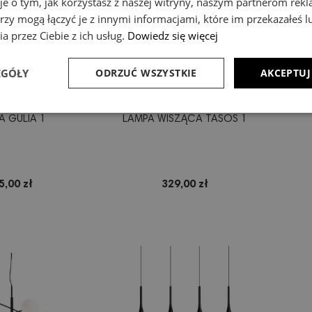
je o tym, jak korzystasz z naszej witryny, naszym partnerom re
rzy mogą łączyć je z innymi informacjami, które im przekazałeś l
a przez Ciebie z ich usług.
Dowiedz się więcej
EGÓŁY
ODRZUĆ WSZYSTKIE
AKCEPTUJ
A GULIA 1
LAMPA WISZĄCA TASOS 1
5,00 zł
329,00 zł