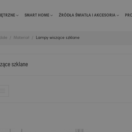
NĘTRZNE
SMART HOME
ŹRÓDŁA ŚWIATŁA I AKCESORIA
PR
dole
Materiał
Lampy wiszące szklane
zące szklane