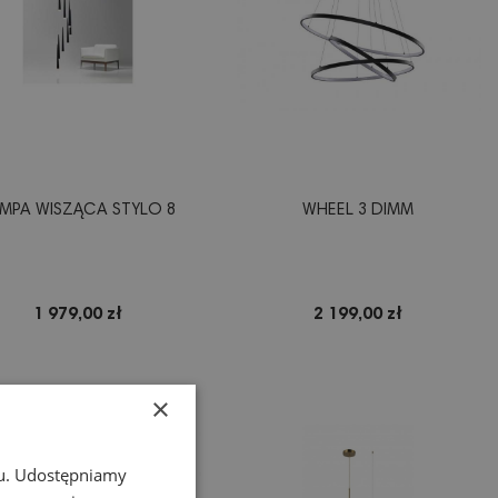
MPA WISZĄCA STYLO 8
WHEEL 3 DIMM
1 979,00 zł
2 199,00 zł
×
chu. Udostępniamy