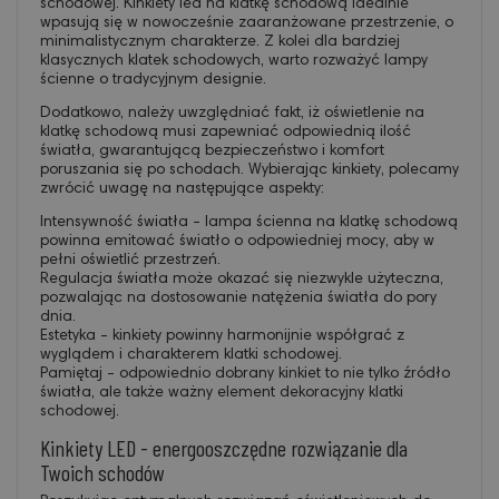
schodowej. Kinkiety led na klatkę schodową idealnie
wpasują się w nowocześnie zaaranżowane przestrzenie, o
minimalistycznym charakterze. Z kolei dla bardziej
klasycznych klatek schodowych, warto rozważyć lampy
ścienne o tradycyjnym designie.
Dodatkowo, należy uwzględniać fakt, iż oświetlenie na
klatkę schodową musi zapewniać odpowiednią ilość
światła, gwarantującą bezpieczeństwo i komfort
poruszania się po schodach. Wybierając kinkiety, polecamy
zwrócić uwagę na następujące aspekty:
Intensywność światła - lampa ścienna na klatkę schodową
powinna emitować światło o odpowiedniej mocy, aby w
pełni oświetlić przestrzeń.
Regulacja światła może okazać się niezwykle użyteczna,
pozwalając na dostosowanie natężenia światła do pory
dnia.
Estetyka - kinkiety powinny harmonijnie współgrać z
wyglądem i charakterem klatki schodowej.
Pamiętaj - odpowiednio dobrany kinkiet to nie tylko źródło
światła, ale także ważny element dekoracyjny klatki
schodowej.
Kinkiety LED - energooszczędne rozwiązanie dla
Twoich schodów