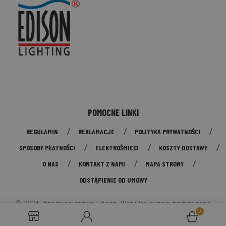
POMOCNE LINKI
REGULAMIN
REKLAMACJE
POLITYKA PRYWATNOŚCI
SPOSOBY PŁATNOŚCI
ELEKTROŚMIECI
KOSZTY DOSTAWY
O NAS
KONTAKT Z NAMI
MAPA STRONY
ODSTĄPIENIE OD UMOWY
© 2026 Przedsiębiorstwo Edison. Wszelkie prawa zastrzeżone
0