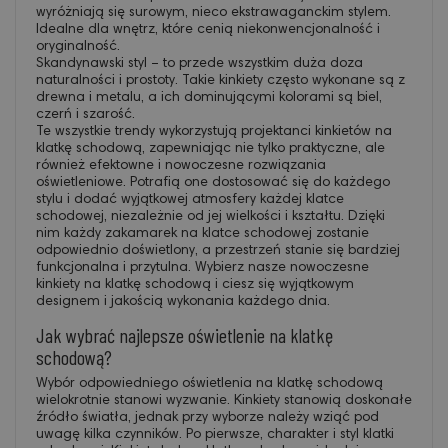
wyróżniają się surowym, nieco ekstrawaganckim stylem.
Idealne dla wnętrz, które cenią niekonwencjonalność i
oryginalność.
Skandynawski styl – to przede wszystkim duża doza
naturalności i prostoty. Takie kinkiety często wykonane są z
drewna i metalu, a ich dominującymi kolorami są biel,
czerń i szarość.
Te wszystkie trendy wykorzystują projektanci kinkietów na
klatkę schodową, zapewniając nie tylko praktyczne, ale
również efektowne i nowoczesne rozwiązania
oświetleniowe. Potrafią one dostosować się do każdego
stylu i dodać wyjątkowej atmosfery każdej klatce
schodowej, niezależnie od jej wielkości i kształtu. Dzięki
nim każdy zakamarek na klatce schodowej zostanie
odpowiednio doświetlony, a przestrzeń stanie się bardziej
funkcjonalna i przytulna. Wybierz nasze nowoczesne
kinkiety na klatkę schodową i ciesz się wyjątkowym
designem i jakością wykonania każdego dnia.
Jak wybrać najlepsze oświetlenie na klatkę
schodową?
Wybór odpowiedniego oświetlenia na klatkę schodową
wielokrotnie stanowi wyzwanie. Kinkiety stanowią doskonałe
źródło światła, jednak przy wyborze należy wziąć pod
uwagę kilka czynników. Po pierwsze, charakter i styl klatki