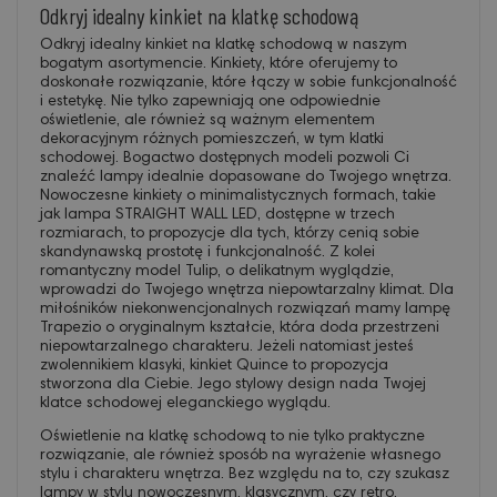
Odkryj idealny kinkiet na klatkę schodową
Odkryj idealny kinkiet na klatkę schodową w naszym
bogatym asortymencie.
Kinkiety
, które oferujemy to
doskonałe rozwiązanie, które łączy w sobie funkcjonalność
i estetykę. Nie tylko zapewniają one odpowiednie
oświetlenie, ale również są ważnym elementem
dekoracyjnym różnych pomieszczeń, w tym klatki
schodowej. Bogactwo dostępnych modeli pozwoli Ci
znaleźć lampy idealnie dopasowane do Twojego wnętrza.
Nowoczesne kinkiety o minimalistycznych formach, takie
jak lampa STRAIGHT WALL LED, dostępne w trzech
rozmiarach, to propozycje dla tych, którzy cenią sobie
skandynawską prostotę i funkcjonalność. Z kolei
romantyczny model Tulip, o delikatnym wyglądzie,
wprowadzi do Twojego wnętrza niepowtarzalny klimat. Dla
miłośników niekonwencjonalnych rozwiązań mamy lampę
Trapezio o oryginalnym kształcie, która doda przestrzeni
niepowtarzalnego charakteru. Jeżeli natomiast jesteś
zwolennikiem klasyki, kinkiet Quince to propozycja
stworzona dla Ciebie. Jego stylowy design nada Twojej
klatce schodowej eleganckiego wyglądu.
Oświetlenie na klatkę schodową to nie tylko praktyczne
rozwiązanie, ale również sposób na wyrażenie własnego
stylu i charakteru wnętrza. Bez względu na to, czy szukasz
lampy w stylu nowoczesnym, klasycznym, czy retro,