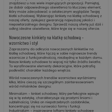
znajdziesz u nas wiele inspirujących propozycji. Pamiętaj,
że dobór odpowiedniego oświetlenia to kluczowy element,
który może zdecydować o ostatecznym wyglądzie Twojej
klatki schodowej. Wybierając kinkiety na klatkę schodową z
naszej oferty, zyskujesz gwarancję najwyższej jakości i
niepowtarzalnego designu. Sprawdź naszą ofertę już dziś i
odkryj idealne oświetlenie, które kryje się w naszej ofercie.
Nowoczesne kinkiety na klatkę schodową –
wzornictwo i styl
Zapraszamy do odkrycia nowoczesnych kinkietów na
klatkę schodową, które łączą w sobie najnowsze trendy
wzornicze z funkcjonalnością, niezbędną w każdym domu.
Nasze kinkiety schodowe to więcej niż tylko źródło światła.
To wyrafinowane elementy dekoracyjne, które potrafią
podkreślić charakter każdego wnętrza.
Wśród nowoczesnych trendów wzornictwa wyróżniamy
kilka, które cieszą się szczególnym zainteresowaniem
wśród miłośników designu:
Minimalizm – kinkiet schodowy, który perfekcyjnie wpisuje
się w tę estetykę, charakteryzuje się prostymi liniami i
subtelnością. Unika on niepotrzebnych ozdobników,
koncentrując się na surowości formy i funkcji.
Industrializm – inspirowane loftami kinkiety schodowe