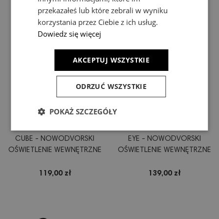
przekazałeś lub które zebrali w wyniku
korzystania przez Ciebie z ich usług.
Dowiedz się więcej
AKCEPTUJ WSZYSTKIE
ODRZUĆ WSZYSTKIE
POKAŻ SZCZEGÓŁY
KINKIET, LAMPA ŚCIENNA
KINKIET, LAMPA ŚCIENNA
CUBE - NOWODVORSKI
EYE - NOWODVORSKI
OŚWIETLENIE WEWNĘTRZNE
OŚWIETLENIE WEWNĘTRZNE
119,00 zł
139,00 zł