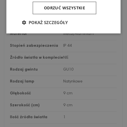
ODRZUĆ WSZYSTKIE
Kod
AZ2822
POKAŻ SZCZEGÓŁY
Opis
Materiał
Metal/Aluminium
Stopień zabezpieczenia
IP 44
Źródło światła w komplecie
NIE
Rodzaj gwintu
GU10
Rodzaj lamp
Natynkowe
Głębokość
9 cm
Szerokość (cm)
9 cm
Ilość źródła światła
1