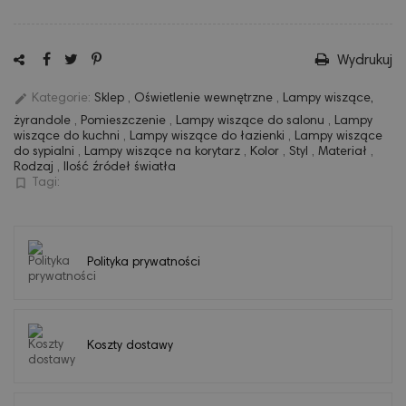
Wydrukuj
edit
Kategorie:
Sklep
,
Oświetlenie wewnętrzne
,
Lampy wiszące,
żyrandole
,
Pomieszczenie
,
Lampy wiszące do salonu
,
Lampy
wiszące do kuchni
,
Lampy wiszące do łazienki
,
Lampy wiszące
do sypialni
,
Lampy wiszące na korytarz
,
Kolor
,
Styl
,
Materiał
,
Rodzaj
,
Ilość źródeł światła
bookmark_border
Tagi:
Polityka prywatności
Koszty dostawy