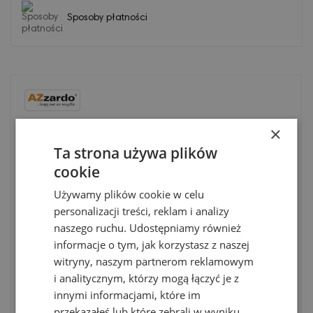
Sposoby płatności
Kod
AZ3157
×
Ta strona używa plików
Opis
cookie
Lumeny
200lm
Używamy plików cookie w celu
Materiał
Metal / Acryl
personalizacji treści, reklam i analizy
naszego ruchu. Udostępniamy również
Napięcie
230V
informacje o tym, jak korzystasz z naszej
witryny, naszym partnerom reklamowym
Stopień zabezpieczenia
IP 20
i analitycznym, którzy mogą łączyć je z
Źródło światła w komplecie
TAK
innymi informacjami, które im
przekazałeś lub które zebrali w wyniku