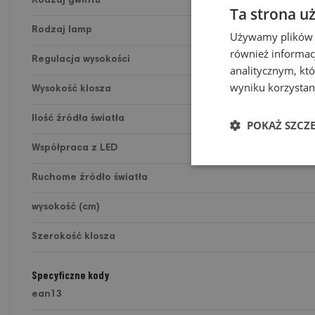
Rodzaj gwintu
Ta strona u
Rodzaj lamp
Używamy plików co
również informac
Regulacja wysokości
analitycznym, któ
wyniku korzystani
Wysokość klosza
Ilość źródła światła
POKAŻ SZCZ
Współpraca z LED
Ruchome źródło światła
wysokość (cm)
Szerokość klosza
Specyficzne kody
ean13