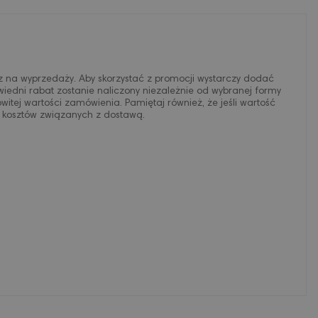
z na wyprzedaży. Aby skorzystać z promocji wystarczy dodać
iedni rabat zostanie naliczony niezależnie od wybranej formy
itej wartości zamówienia. Pamiętaj również, że jeśli wartość
h kosztów związanych z dostawą.