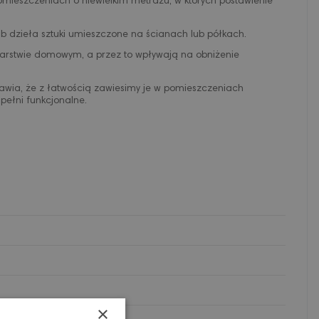
omieszczeniach o niewielkim metrażu, w których postawienie
ub dzieła sztuki umieszczone na ścianach lub półkach.
darstwie domowym, a przez to wpływają na obniżenie
sprawia, że z łatwością zawiesimy je w pomieszczeniach
 pełni funkcjonalne.
×