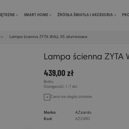
NĘTRZNE
SMART HOME
ŹRÓDŁA ŚWIATŁA I AKCESORIA
PR
ne
Lampa ścienna ZYTA WALL XS aluminiowa
Lampa ścienna ZYTA 
439,00 zł
Brutto
Dostępność: 1-7 dni
Cena nie uległa zmianie
Marka
AZzardo
Kod:
AZ2490