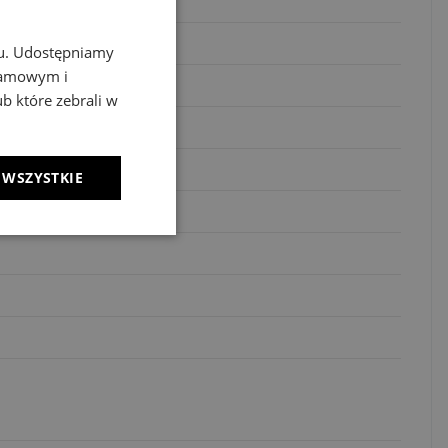
chu. Udostępniamy
klamowym i
ub które zebrali w
 WSZYSTKIE