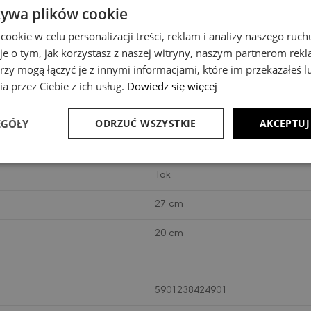
E27
żywa plików cookie
Kinkiety
okie w celu personalizacji treści, reklam i analizy naszego ru
je o tym, jak korzystasz z naszej witryny, naszym partnerom re
Nie
rzy mogą łączyć je z innymi informacjami, które im przekazałeś l
a przez Ciebie z ich usług.
Dowiedz się więcej
14 cm
1
EGÓŁY
ODRZUĆ WSZYSTKIE
AKCEPTUJ
Tak
Tak
27 cm
20 cm
5901238424901