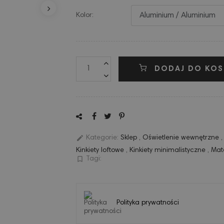
Kolor:
DODAJ DO KOS
edit
Kategorie:
Sklep
,
Oświetlenie wewnętrzne
Kinkiety loftowe
,
Kinkiety minimalistyczne
,
Mat
bookmark_border
Tagi:
Polityka prywatności