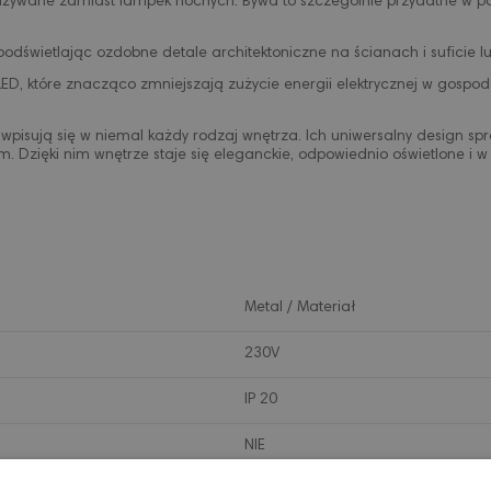
i, używane zamiast lampek nocnych. Bywa to szczególnie przydatne w p
odświetlając ozdobne detale architektoniczne na ścianach i suficie l
D, które znacząco zmniejszają zużycie energii elektrycznej w gospo
ie wpisują się w niemal każdy rodzaj wnętrza. Ich uniwersalny design 
m. Dzięki nim wnętrze staje się eleganckie, odpowiednio oświetlone i w
Metal / Materiał
230V
IP 20
NIE