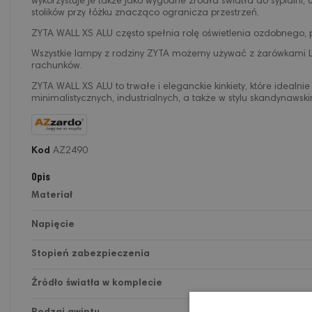
wykorzystuje je także jako wygodne źródła światła do sypialn
stolików przy łóżku znacząco ogranicza przestrzeń.
ZYTA WALL XS ALU często spełnia rolę oświetlenia ozdobnego, p
Wszystkie lampy z rodziny ZYTA możemy używać z żarówkami LE
rachunków.
ZYTA WALL XS ALU to trwałe i eleganckie kinkiety, które idealn
minimalistycznych, industrialnych, a także w stylu skandynawski
Kod
AZ2490
Opis
Materiał
Napięcie
Stopień zabezpieczenia
Źródło światła w komplecie