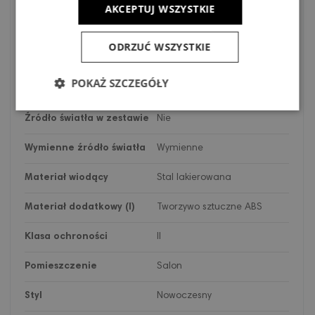
Szerokość
5.5cm
AKCEPTUJ WSZYSTKIE
Napięcie
220-230V
ODRZUĆ WSZYSTKIE
Stopień zabezpieczenia
IP20
POKAŻ SZCZEGÓŁY
Liczba źródeł światła
1
Źródło światła w zestawie
Nie
Wymienne źródło światła
Wymienne
Materiał wiodący
Stal lakierowana
Materiał dodatkowy (I)
Tworzywo sztuczne ABS
Klasa ochroności
II
Pomieszczenie
Salon
Styl
Nowoczesny