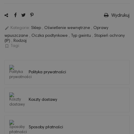
Wydrukuj
edit
Kategorie:
Sklep
,
Oświetlenie wewnętrzne
,
Oprawy
wpuszczane
,
Oczka podtynkowe
,
Typ gwintu
,
Stopień ochrony
(IP)
,
Rodzaj
bookmark_border
Tagi:
Polityka prywatności
Koszty dostawy
Sposoby płatności