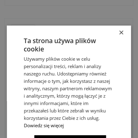
×
Ta strona używa plików
Kod
7688
cookie
Opis
Używamy plików cookie w celu
Częstotliwość
50/60Hz
personalizacji treści, reklam i analizy
naszego ruchu. Udostępniamy również
Wysokość
6-11cm
informacje o tym, jak korzystasz z naszej
Kolor
czarny
witryny, naszym partnerom reklamowym
i analitycznym, którzy mogą łączyć je z
Rodzaj gwintu
GU10
innymi informacjami, które im
przekazałeś lub które zebrali w wyniku
Moc
10W only LED
korzystania przez Ciebie z ich usług.
Dowiedz się więcej
Długość
7.5-12.5cm