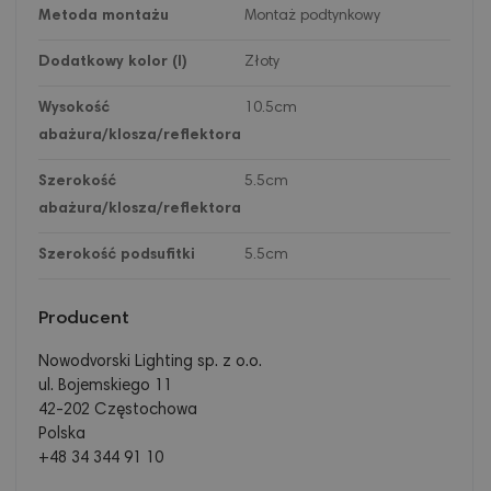
Metoda montażu
Montaż podtynkowy
Dodatkowy kolor (I)
Złoty
Wysokość
10.5cm
abażura/klosza/reflektora
Szerokość
5.5cm
abażura/klosza/reflektora
Szerokość podsufitki
5.5cm
Producent
Nowodvorski Lighting sp. z o.o.
ul. Bojemskiego 11
42-202 Częstochowa
Polska
+48 34 344 91 10