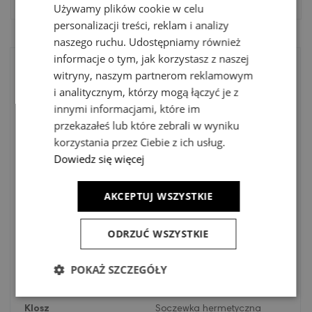
Używamy plików cookie w celu
personalizacji treści, reklam i analizy
naszego ruchu. Udostępniamy również
informacje o tym, jak korzystasz z naszej
witryny, naszym partnerom reklamowym
i analitycznym, którzy mogą łączyć je z
Kod
5225GR
innymi informacjami, które im
przekazałeś lub które zebrali w wyniku
Opis
korzystania przez Ciebie z ich usług.
Lumeny
2772lm
Dowiedz się więcej
Kelwiny
4000K
AKCEPTUJ WSZYSTKIE
Materiał
Profil aluminiowy wyciskany,
malowany proszkowo.
ODRZUĆ WSZYSTKIE
Klasa energetyczna
D
POKAŻ SZCZEGÓŁY
Kolor
Grafitowy
Klosz
Soczewka hermetyczna