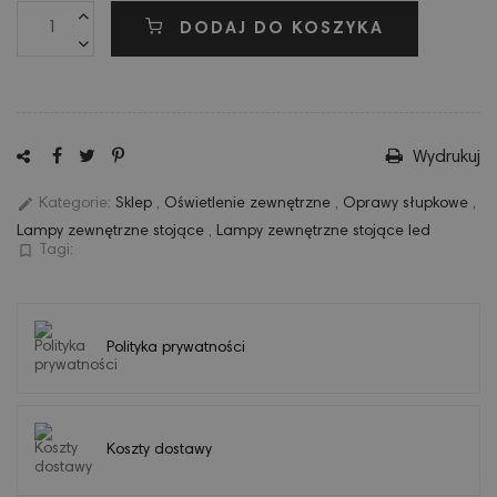
DODAJ DO KOSZYKA
Wydrukuj
edit
Kategorie:
Sklep
,
Oświetlenie zewnętrzne
,
Oprawy słupkowe
,
Lampy zewnętrzne stojące
,
Lampy zewnętrzne stojące led
bookmark_border
Tagi:
Polityka prywatności
Koszty dostawy