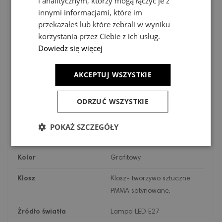
i analitycznym, którzy mogą łączyć je z
innymi informacjami, które im
przekazałeś lub które zebrali w wyniku
Kod
1382GR
korzystania przez Ciebie z ich usług.
Dowiedz się więcej
Opis
Lumeny
~806lm
AKCEPTUJ WSZYSTKIE
Kelwiny
2700K
ODRZUĆ WSZYSTKIE
Materiał
Odlew aluminiowy malowany
proszkowo.
POKAŻ SZCZEGÓŁY
Klasa energetyczna
F
Kolor
Grafitowy
Klosz
Klosz- tworzywo sztuczne
PMMA satynowane.
Źródło światła
Lampa LED E27