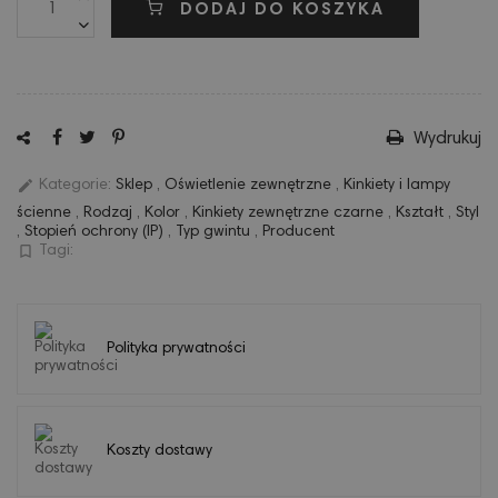
DODAJ DO KOSZYKA
Wydrukuj
edit
Kategorie:
Sklep
,
Oświetlenie zewnętrzne
,
Kinkiety i lampy
ścienne
,
Rodzaj
,
Kolor
,
Kinkiety zewnętrzne czarne
,
Kształt
,
Styl
,
Stopień ochrony (IP)
,
Typ gwintu
,
Producent
bookmark_border
Tagi:
Polityka prywatności
Koszty dostawy