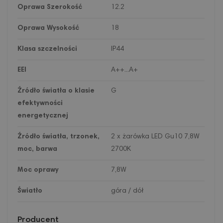
Oprawa Szerokość
12.2
Oprawa Wysokość
18
Klasa szczelności
IP44
EEI
A++...A+
Źródło światła o klasie
G
efektywności
energetycznej
Źródło światła, trzonek,
2 x żarówka LED Gu10 7,8W
moc, barwa
2700K
Moc oprawy
7,8W
Światło
góra / dół
Producent