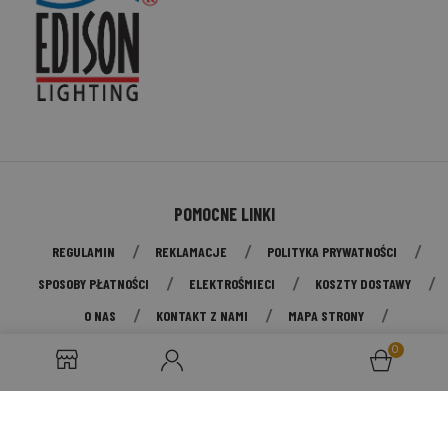
POMOCNE LINKI
REGULAMIN
REKLAMACJE
POLITYKA PRYWATNOŚCI
SPOSOBY PŁATNOŚCI
ELEKTROŚMIECI
KOSZTY DOSTAWY
O NAS
KONTAKT Z NAMI
MAPA STRONY
ODSTĄPIENIE OD UMOWY
0
© 2026 Przedsiębiorstwo Edison. Wszelkie prawa zastrzeżone