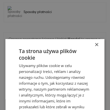
Sposoby płatności
Oprawa zewnętrzna ścienna / kinkiet
Mandal
to oprawa o
×
współczesnym wzornictwie. Front oprawy wykonany jest ze
stali cynkowanej ogniowo. Klosz - szkło bezpieczne,
Ta strona używa plików
przeźroczyste. Światło dwustronne, ukierunkowane do góry
cookie
i w dół. Oprawę można zastosować do iluminacji ścian.
Uwagi: Oprawa zawiera źródła światła w komplecie z
Używamy plików cookie w celu
oprawą.
personalizacji treści, reklam i analizy
naszego ruchu. Udostępniamy również
informacje o tym, jak korzystasz z naszej
Kod
1370GA
witryny, naszym partnerom reklamowym
i analitycznym, którzy mogą łączyć je z
Opis
innymi informacjami, które im
Lumeny
530lm
przekazałeś lub które zebrali w wyniku